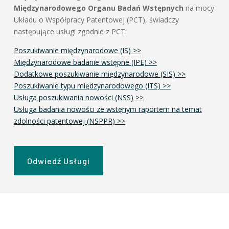
Międzynarodowego Organu Badań Wstępnych
na mocy
Układu o Współpracy Patentowej (PCT), świadczy
następujące usługi zgodnie z PCT:
Poszukiwanie międzynarodowe (IS) >>
Międzynarodowe badanie wstępne (IPE) >>
Dodatkowe poszukiwanie międzynarodowe (SIS) >>
Poszukiwanie typu międzynarodowego (ITS) >>
Usługa poszukiwania nowości (NSS) >>
Usługa badania nowości ze wstęnym raportem na temat
zdolności patentowej (NSPPR) >>
Odwiedź Usługi