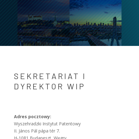
SEKRETARIAT I
DYREKTOR WIP
Adres pocztowy:
Wyszehradzki Instytut Patentowy
II. János Pál pápa tér 7.
H-1081 Budapeszt, Węgry