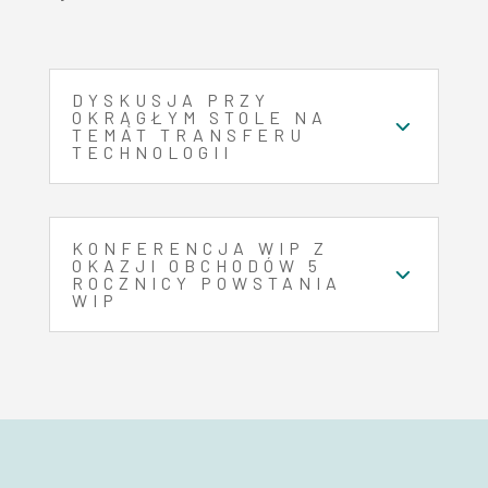
DYSKUSJA PRZY
OKRĄGŁYM STOLE NA
TEMAT TRANSFERU
TECHNOLOGII
KONFERENCJA WIP Z
OKAZJI OBCHODÓW 5
ROCZNICY POWSTANIA
WIP