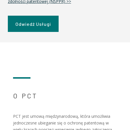
zdolności patentowej (NSPPR) >>
Odwiedź Usługi
O PCT
PCT jest umową międzynarodową, która umożliwia
jednoczesne ubieganie się o ochronę patentową w
wielu krajach poprzez wniesienie jednego zgłoszenia.