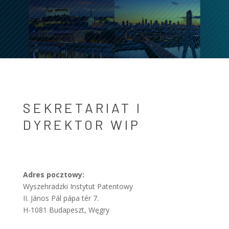
SEKRETARIAT I
DYREKTOR WIP
Adres pocztowy:
Wyszehradzki Instytut Patentowy
II. János Pál pápa tér 7.
H-1081 Budapeszt, Węgry