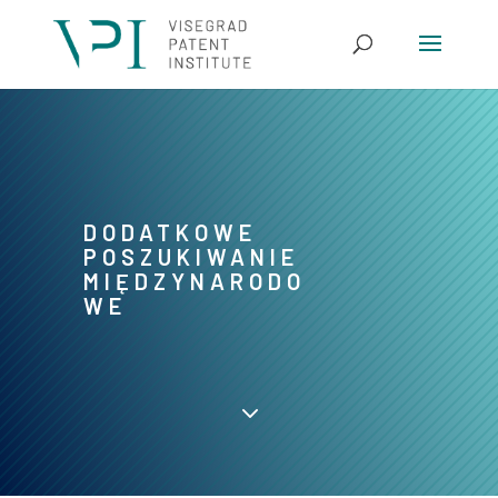
DODATKOWE
POSZUKIWANIE
MIĘDZYNARODO
WE
3