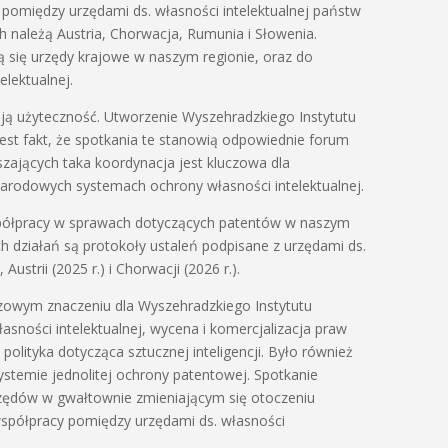
 pomiędzy urzędami ds. własności intelektualnej państw
h należą Austria, Chorwacja, Rumunia i Słowenia.
się urzędy krajowe w naszym regionie, oraz do
lektualnej.
oją użyteczność. Utworzenie Wyszehradzkiego Instytutu
st fakt, że spotkania te stanowią odpowiednie forum
aszających taka koordynacja jest kluczowa dla
narodowych systemach ochrony własności intelektualnej.
spółpracy w sprawach dotyczących patentów w naszym
ch działań są protokoły ustaleń podpisane z urzędami ds.
 Austrii (2025 r.) i Chorwacji (2026 r.).
czowym znaczeniu dla Wyszehradzkiego Instytutu
asności intelektualnej, wycena i komercjalizacja praw
polityka dotycząca sztucznej inteligencji. Było również
stemie jednolitej ochrony patentowej. Spotkanie
rzędów w gwałtownie zmieniającym się otoczeniu
współpracy pomiędzy urzędami ds. własności