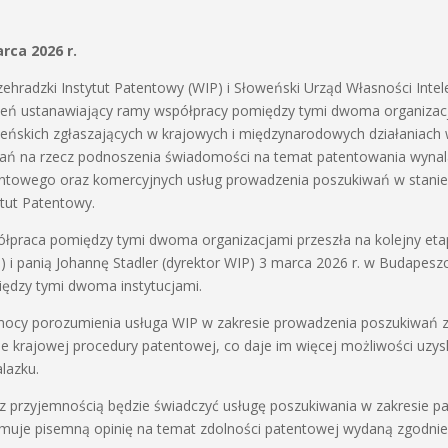
rca 2026 r.
ehradzki Instytut Patentowy (WIP) i Słoweński Urząd Własności Intele
leń ustanawiający ramy współpracy pomiędzy tymi dwoma organizacja
eńskich zgłaszających w krajowych i międzynarodowych działaniach 
łań na rzecz podnoszenia świadomości na temat patentowania wy
ntowego oraz komercyjnych usług prowadzenia poszukiwań w stanie t
ytut Patentowy.
łpraca pomiędzy tymi dwoma organizacjami przeszła na kolejny etap 
) i panią Johannę Stadler (dyrektor WIP) 3 marca 2026 r. w Budapes
ędzy tymi dwoma instytucjami.
ocy porozumienia usługa WIP w zakresie prowadzenia poszukiwań z
ie krajowej procedury patentowej, co daje im więcej możliwości uzys
lazku.
z przyjemnością będzie świadczyć usługę poszukiwania w zakresie pat
muje pisemną opinię na temat zdolności patentowej wydaną zgodnie