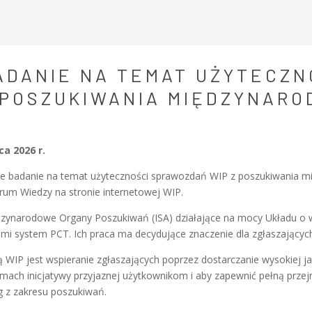
ADANIE NA TEMAT UŻYTECZN
 POSZUKIWANIA MIĘDZYNAR
pca 2026 r.
 badanie na temat użyteczności sprawozdań WIP z poszukiwania m
rum Wiedzy na stronie internetowej WIP.
zynarodowe Organy Poszukiwań (ISA) działające na mocy Układu o w
rami system PCT. Ich praca ma decydujące znaczenie dla zgłaszając
ą WIP jest wspieranie zgłaszających poprzez dostarczanie wysokiej
mach inicjatywy przyjaznej użytkownikom i aby zapewnić pełną przej
g z zakresu poszukiwań.