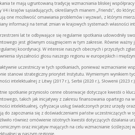
kania te mają ugruntowaną tradycję wzmacniania bliskiej współpracy
y V4 i krajów sąsiadujących, określanych mianem „Friends”, do któryc
ują one możliwość omawiania problemów i wyzwań, z którymi mierzą 
any informacji na temat zmian w krajowych systemach własności inte
rzestrzeni lat te odbywające się regularnie spotkania udowodniły sw
ntowego jest głównym osiągnięciem w tym zakresie. Równie ważny je
egularnej koordynacji. W interesie naszych obecnych i przyszłych zgł
wnienia słyszalności głosu naszego regionu w europejskich i między
aktywnie uczestniczy w tych spotkaniach, ponieważ wzmacnianie w
onie stanowi strategiczny priorytet Instytutu. Wymiernym wynikiem ty
ości intelektualnej z Litwy (2017 r.), Serbii (2020 r.), Słowenii (2023 r.),
tnie spotkanie przyniosło cenne obserwacje dotyczące kwestii o klu
ntowego, takich jak inicjatywy z zakresu finansowania opartego na wł
ności intelektualnej, cyfryzacja usług świadczonych przez urzędy oraz 
ją do zapoznania się z doświadczeniami państw uczestniczących w sy
liwiło również omówienie istotnych kwestii dotyczących działania u
omicznym oraz inicjatyw mających na celu wzmacnianie ściślejszej 
lektualnej w naszym regionie.