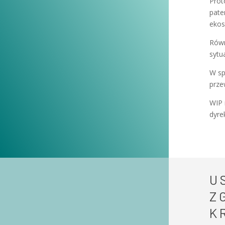
Prot
pate
ekos
Równ
sytu
W sp
prze
WIP 
dyre
U
Z
K