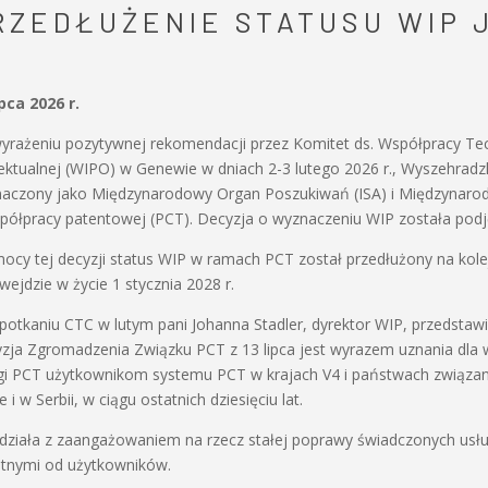
RZEDŁUŻENIE STATUSU WIP J
ipca 2026 r.
yrażeniu pozytywnej rekomendacji przez Komitet ds. Współpracy Tec
lektualnej (WIPO) w Genewie w dniach 2-3 lutego 2026 r., Wyszehradz
aczony jako Międzynarodowy Organ Poszukiwań (ISA) i Międzynaro
półpracy patentowej (PCT). Decyzja o wyznaczeniu WIP została podj
ocy tej decyzji status WIP w ramach PCT został przedłużony na kol
wejdzie w życie 1 stycznia 2028 r.
potkaniu CTC w lutym pani Johanna Stadler, dyrektor WIP, przedstaw
zja Zgromadzenia Związku PCT z 13 lipca jest wyrazem uznania dla w
gi PCT użytkownikom systemu PCT w krajach V4 i państwach związa
e i w Serbii, w ciągu ostatnich dziesięciu lat.
działa z zaangażowaniem na rzecz stałej poprawy świadczonych usłu
tnymi od użytkowników.