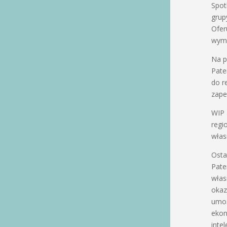
Spot
grup
Ofer
wymi
Na p
Pate
do r
zape
WIP 
regi
własn
Osta
Pate
włas
okaz
umoż
ekon
inte