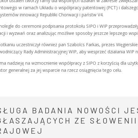
okół ustaleń tworzy ramy dla wspólnych działań w zakresie zwięks
ntowego w ramach Układu o współpracy patentowej (PCT) i dalszego
ystemów innowacji Republiki Chorwacji i państw V4.
olegle do ceremonii podpisania protokołu SIPO i WIP przeprowadził
acji i wyzwań oraz analizując możliwe sposoby jeszcze lepszego wspi
otkaniu uczestniczył również pan Szabolcs Farkas, prezes Węgierskie
wodniczący Rady Administracyjnej WIP, aby wesprzeć działania WIP n
ma nadzieję na wzmocnienie współpracy z SIPO z korzyścią dla użyt
ktor generalnej za jej wsparcie na rzecz osiągnięcia tego celu.
SŁUGA BADANIA NOWOŚCI JE
GŁASZAJĄCYCH ZE SŁOWENII
RAJOWEJ