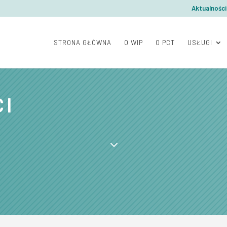
Aktualności
STRONA GŁÓWNA
O WIP
O PCT
USŁUGI
CI
3