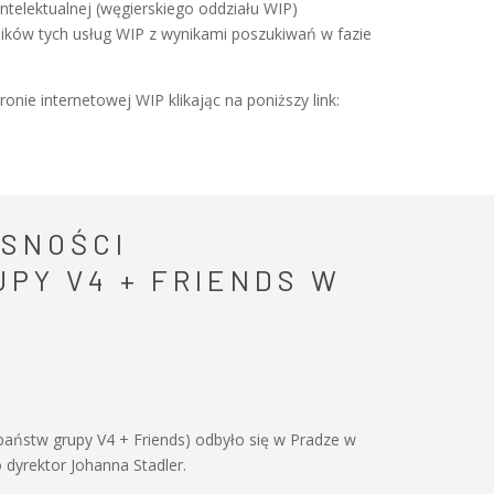
telektualnej (węgierskiego oddziału WIP)
ików tych usług WIP z wynikami poszukiwań w fazie
e internetowej WIP klikając na poniższy link:
ASNOŚCI
PY V4 + FRIENDS W
państw grupy V4 + Friends) odbyło się w Pradze w
dyrektor Johanna Stadler.