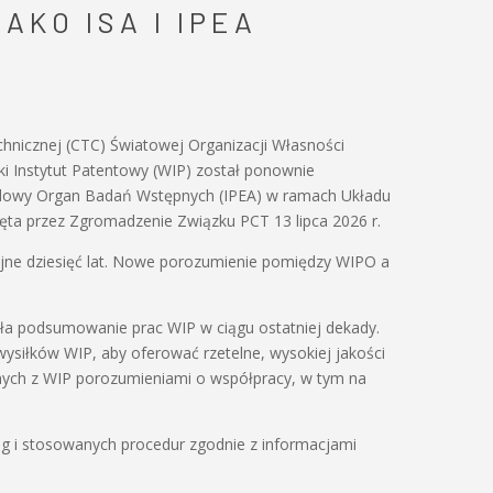
AKO ISA I IPEA
hnicznej (CTC) Światowej Organizacji Własności
ki Instytut Patentowy (WIP) został ponownie
dowy Organ Badań Wstępnych (IPEA) w ramach Układu
ęta przez Zgromadzenie Związku PCT 13 lipca 2026 r.
ejne dziesięć lat. Nowe porozumienie pomiędzy WIPO a
iła podsumowanie prac WIP w ciągu ostatniej dekady.
ysiłków WIP, aby oferować rzetelne, wysokiej jakości
nych z WIP porozumieniami o współpracy, w tym na
g i stosowanych procedur zgodnie z informacjami