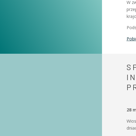
W zw
prze
kraj
Pods
Pobi
S
I
P
28 m
Wios
dnia