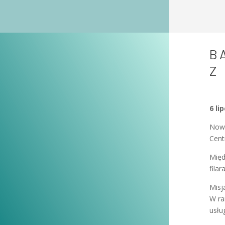
B
Z
6 li
Nowe
Cent
Międ
fila
Misj
W ra
usłu