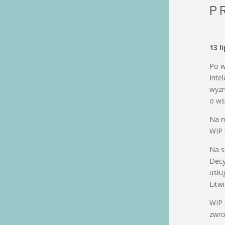
P
13 l
Po w
Inte
wyzn
o ws
Na m
WIP 
Na s
Decy
usłu
Litwi
WIP 
zwro