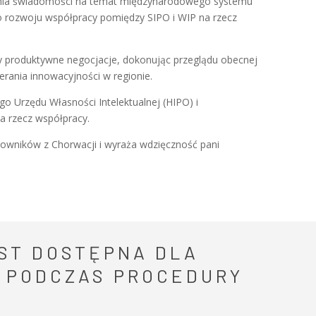
zania świadomości na temat międzynarodowego systemu
 rozwoju współpracy pomiędzy SIPO i WIP na rzecz
y produktywne negocjacje, dokonując przeglądu obecnej
erania innowacyjności w regionie.
go Urzędu Własności Intelektualnej (HIPO) i
a rzecz współpracy.
kowników z Chorwacji i wyraża wdzięczność pani
ST DOSTĘPNA DLA
 PODCZAS PROCEDURY