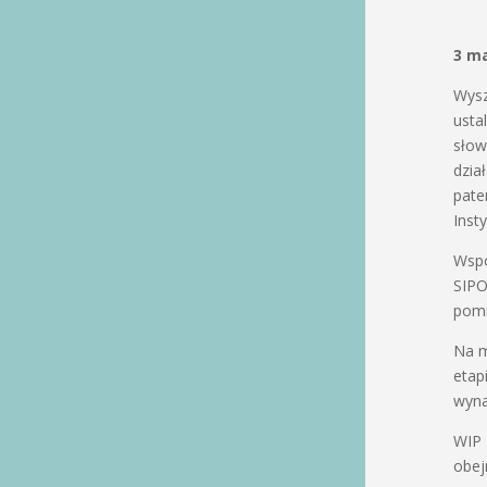
3 ma
Wysz
usta
słow
dzia
pate
Inst
Wspó
SIPO
pomi
Na m
etap
wyna
WIP 
obej