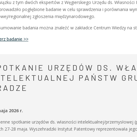
iązku z tym dwóch ekspertów z Węgierskiego Urzędu ds. Własności In
prowadziło pogłębione badanie w celu sprawdzenia i porównania wyn
owej/regionalnej zgłoszenia międzynarodowego.
umowanie badania można znaleźć w zakładce Centrum Wiedzy na stroni
erz badanie >>
POTKANIE URZĘDÓW DS. WŁ
NTELEKTUALNEJ PAŃSTW GRU
RADZE
aja 2026 r.
enne spotkanie urzędów ds. własności intelektualnej/przemysłowej (
ch 27-28 maja. Wyszehradzki Instytut Patentowy reprezentowała jego 