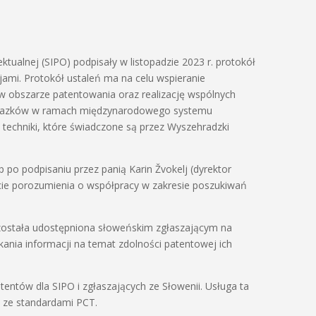
ktualnej (SIPO) podpisały w listopadzie 2023 r. protokół
mi. Protokół ustaleń ma na celu wspieranie
w obszarze patentowania oraz realizację wspólnych
nalazków w ramach międzynarodowego systemu
echniki, które świadczone są przez Wyszehradzki
po podpisaniu przez panią Karin Žvokelj (dyrektor
zcie porozumienia o współpracy w zakresie poszukiwań
ostała udostępniona słoweńskim zgłaszającym na
kania informacji na temat zdolności patentowej ich
entów dla SIPO i zgłaszających ze Słowenii. Usługa ta
 ze standardami PCT.