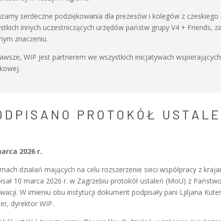
żamy serdeczne podziękowania dla prezesów i kolegów z czeskiego u
stkich innych uczestniczących urzędów państw grupy V4 + Friends, za
tnym znaczeniu.
zawsze, WIP jest partnerem we wszystkich inicjatywach wspierający
kowej.
ODPISANO PROTOKÓŁ USTALE
arca 2026 r.
mach działań mających na celu rozszerzenie sieci współpracy z kraj
isał 10 marca 2026 r. w Zagrzebiu protokół ustaleń (MoU) z Państwo
wacji. W imieniu obu instytucji dokument podpisały pani Ljiljana Kute
ler, dyrektor WIP.