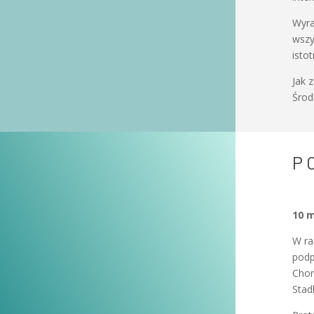
Wyra
wszy
isto
Jak 
Środ
P
10 m
W ra
podp
Chor
Stad