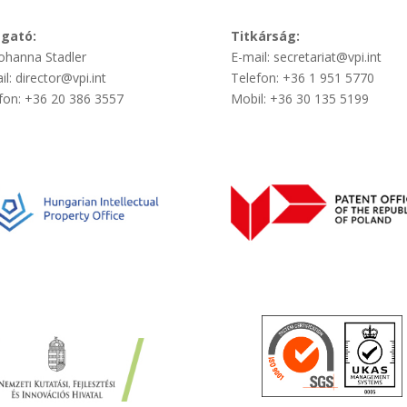
zgató:
Titkárság:
Johanna Stadler
E-mail: secretariat@vpi.int
il: director@vpi.int
Telefon: +36 1 951 5770
fon: +36 20 386 3557
Mobil: +36 30 135 5199