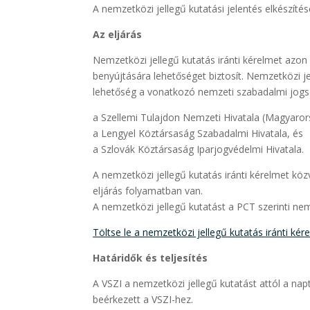
A nemzetközi jellegű kutatási jelentés elkészíté
Az eljárás
Nemzetközi jellegű kutatás iránti kérelmet azon
benyújtására lehetőséget biztosít. Nemzetközi je
lehetőség a vonatkozó nemzeti szabadalmi jogs
a Szellemi Tulajdon Nemzeti Hivatala (Magyaror
a Lengyel Köztársaság Szabadalmi Hivatala, és
a Szlovák Köztársaság Iparjogvédelmi Hivatala.
A nemzetközi jellegű kutatás iránti kérelmet kö
eljárás folyamatban van.
A nemzetközi jellegű kutatást a PCT szerinti ne
Töltse le a nemzetközi jellegű kutatás iránti kér
Határidők és teljesítés
A VSZI a nemzetközi jellegű kutatást attól a na
beérkezett a VSZI-hez.