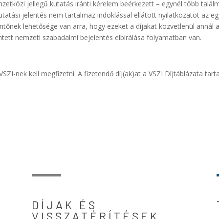
etközi jellegű kutatás iránti kérelem beérkezett – egynél több talá
tatási jelentés nem tartalmaz indoklással ellátott nyilatkozatot az eg
entőnek lehetősége van arra, hogy ezeket a díjakat közvetlenül annál 
intett nemzeti szabadalmi bejelentés elbírálása folyamatban van.
VSZI-nek kell megfizetni. A fizetendő díj(ak)at a VSZI Díjtáblázata tar
DÍJAK ÉS
VISSZATÉRÍTÉSEK