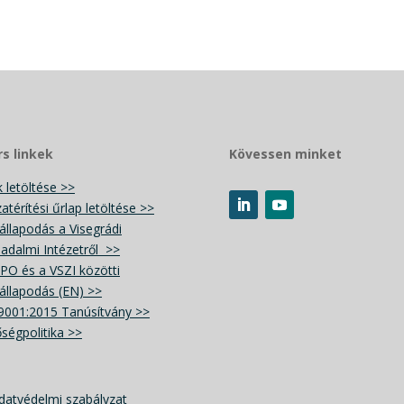
s linkek
Kövessen minket
k letöltése >>
zatérítési űrlap letöltése >>
llapodás a Visegrádi
adalmi Intézetről >>
PO és a VSZI közötti
llapodás (EN) >>
9001:2015 Tanúsítvány >>
ségpolitika >>
datvédelmi szabályzat