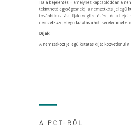
Ha a bejelentés – amelyhez kapcsolódóan a nemz
tekinthető egységesnek), a nemzetközi jellegű ku
további kutatási díjak megfizetésére, de a bejel
nemzetközi jellegű kutatás iránti kérelemmel ér
Díjak
A nemzetközi jellegű kutatás díját közvetlenül a 
A PCT-RŐL