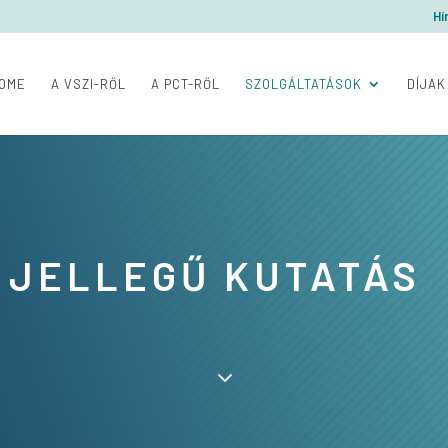
Hí
OME
A VSZI-RŐL
A PCT-RŐL
SZOLGÁLTATÁSOK
DÍJAK
 JELLEGŰ KUTATÁS
3