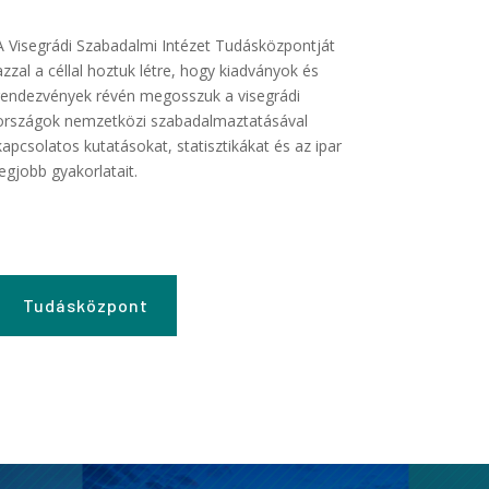
A Visegrádi Szabadalmi Intézet Tudásközpontját
azzal a céllal hoztuk létre, hogy kiadványok és
rendezvények révén megosszuk a visegrádi
országok nemzetközi szabadalmaztatásával
kapcsolatos kutatásokat, statisztikákat és az ipar
legjobb gyakorlatait.
Tudásközpont