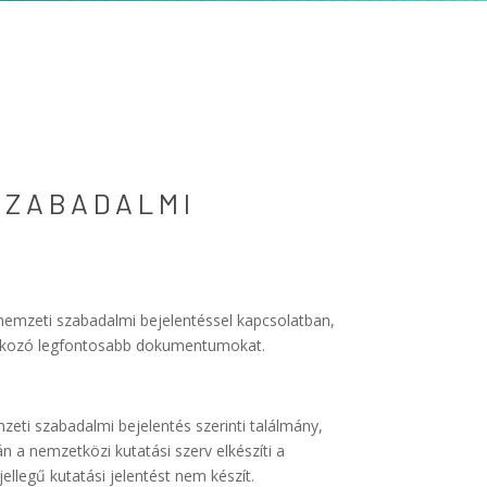
SZABADALMI
 nemzeti szabadalmi bejelentéssel kapcsolatban,
onatkozó legfontosabb dokumentumokat.
eti szabadalmi bejelentés szerinti találmány,
án a nemzetközi kutatási szerv elkészíti a
ellegű kutatási jelentést nem készít.