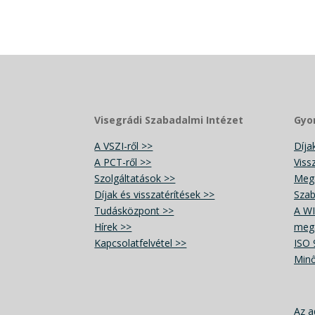
Visegrádi Szabadalmi Intézet
Gyor
A VSZI-ről >>
Díja
A PCT-ről >>
Viss
Szolgáltatások >>
Megá
Díjak és visszatérítések >>
Szab
Tudásközpont >>
A WI
Hírek >>
megá
Kapcsolatfelvétel >>
ISO 
Minő
Az a