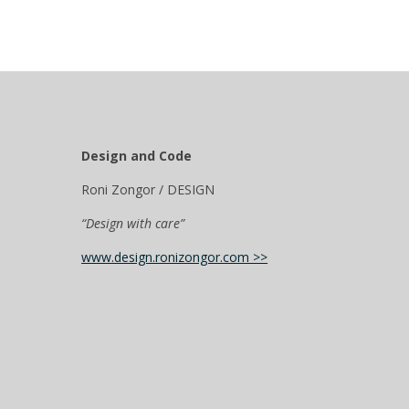
Design and Code
Roni Zongor / DESIGN
“Design with care”
www.design.ronizongor.com >>