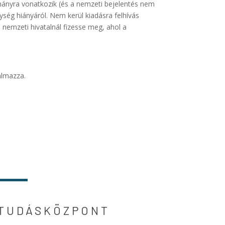
lmányra vonatkozik (és a nemzeti bejelentés nem
ység hiányáról. Nem kerül kiadásra felhívás
a nemzeti hivatalnál fizesse meg, ahol a
talmazza.
TUDÁSKÖZPONT