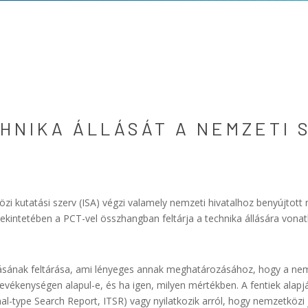
CHNIKA ÁLLÁSÁT A NEMZETI 
özi kutatási szerv (ISA) végzi valamely nemzeti hivatalhoz benyújtott
 tekintetében a PCT-vel összhangban feltárja a technika állására v
llásának feltárása, ami lényeges annak meghatározásához, hogy a nemz
ói tevékenységen alapul-e, és ha igen, milyen mértékben. A fentiek alapj
nal-type Search Report, ITSR) vagy nyilatkozik arról, hogy nemzetközi j