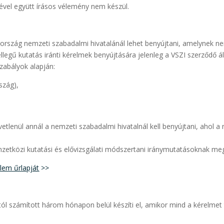
sével együtt írásos vélemény nem készül.
 ország nemzeti szabadalmi hivatalánál lehet benyújtani, amelynek n
llegű kutatás iránti kérelmek benyújtására jelenleg a VSZI szerződő á
zabályok alapján:
szág),
zvetlenül annál a nemzeti szabadalmi hivatalnál kell benyújtani, aho
mzetközi kutatási és elővizsgálati módszertani iránymutatásoknak meg
elem űrlapját
>>
ptól számított három hónapon belül készíti el, amikor mind a kérelmet