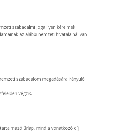
emzeti szabadalmi joga ilyen kérelmek
llamainak az alábbi nemzeti hivatalainál van
l a nemzeti szabadalom megadására irányuló
felelően végzik.
 tartalmazó űrlap, mind a vonatkozó díj