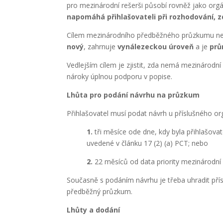
pro mezinárodní rešerši působí rovněž jako or
napomáhá přihlašovateli při rozhodování, z
Cílem mezinárodního předběžného průzkumu není
nový
, zahrnuje
vynálezeckou úroveň
a je
prů
Vedlejším cílem je zjistit, zda nemá mezinárodn
nároky úplnou podporu v popise.
Lhůta pro podání návrhu na průzkum
Přihlašovatel musí podat návrh u příslušného or
1.
tři měsíce ode dne, kdy byla přihlašova
uvedené v článku 17 (2) (a) PCT; nebo
2.
22 měsíců od data priority mezinárodní 
Současně s podáním návrhu je třeba uhradit pří
předběžný průzkum.
Lhůty a dodání