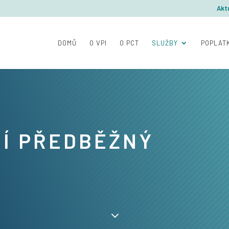
Aktu
DOMŮ
O VPI
O PCT
SLUŽBY
POPLAT
Í PŘEDBĚŽNÝ
3