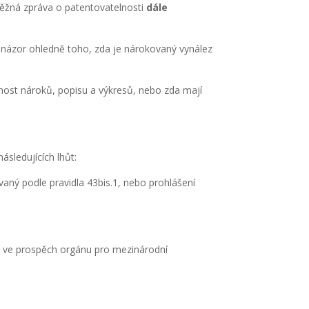
ěžná zpráva o patentovatelnosti
dále
názor ohledně toho, zda je nárokovaný vynález
snost nároků, popisu a výkresů, nebo zda mají
sledujících lhůt:
aný podle pravidla 43bis.1, nebo prohlášení
um ve prospěch orgánu pro mezinárodní