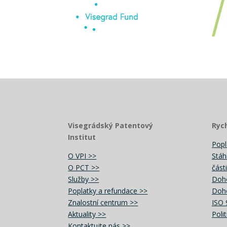
Visegrádský Patentový
Ryc
Institut
Popl
O VPI >>
Stáh
O PCT >>
část
Služby >>
Doh
Poplatky a refundace >>
Doho
Znalostní centrum >>
ISO 
Aktuality >>
Polit
Kontaktujte nás >>