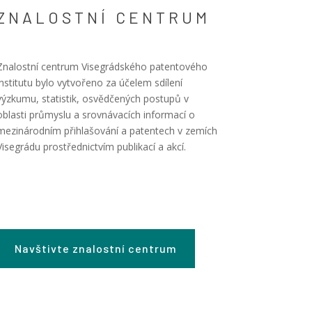
ZNALOSTNÍ CENTRUM
Znalostní centrum Visegrádského patentového
institutu bylo vytvořeno za účelem sdílení
výzkumu, statistik, osvědčených postupů v
oblasti průmyslu a srovnávacích informací o
mezinárodním přihlašování a patentech v zemích
Visegrádu prostřednictvím publikací a akcí.
Navštivte znalostní centrum