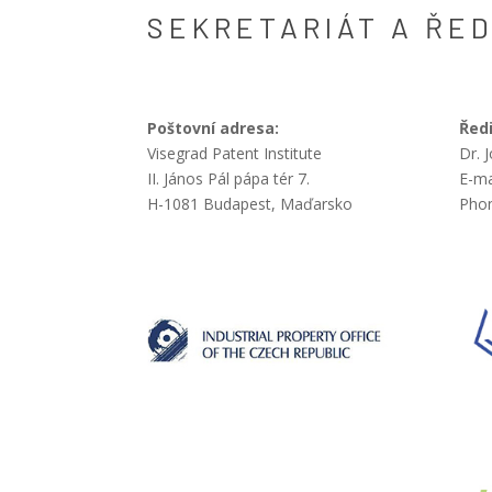
SEKRETARIÁT A ŘED
Poštovní adresa:
Ředi
Visegrad Patent Institute
Dr. 
II. János Pál pápa tér 7.
E-ma
H-1081 Budapest, Maďarsko
Phon