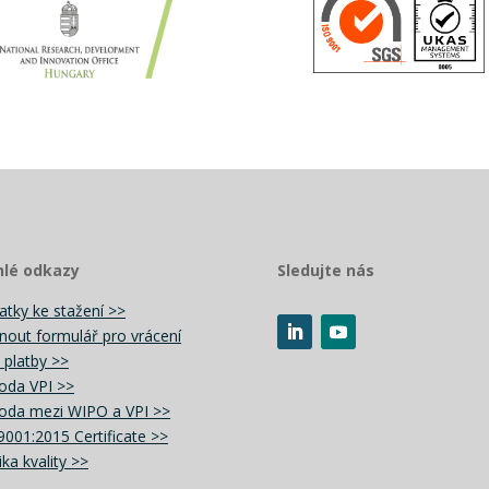
hlé odkazy
Sledujte nás
atky ke stažení >>
nout formulář pro vrácení
i platby >>
oda VPI >>
da mezi WIPO a VPI >>
9001:2015 Certificate >>
ika kvality >>