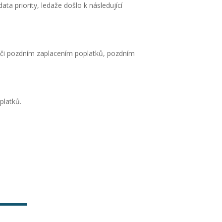
a priority, ledaže došlo k následující
m či pozdním zaplacením poplatků, pozdním
platků.