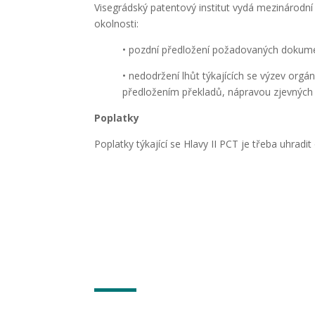
Visegrádský patentový institut vydá mezinárodní
okolnosti:
• pozdní předložení požadovaných dokume
• nedodržení lhůt týkajících se výzev or
předložením překladů, nápravou zjevných 
Poplatky
Poplatky týkající se Hlavy II PCT je třeba uhrad