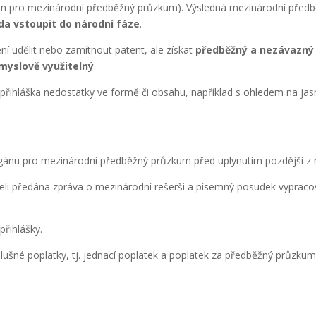
gán pro mezinárodní předběžný průzkum). Výsledná mezinárodní předb
da vstoupit do národní fáze
.
 udělit nebo zamítnout patent, ale získat
předběžný a nezávazný
myslově využitelný
.
í přihláška nedostatky ve formě či obsahu, například s ohledem na ja
gánu pro mezinárodní předběžný průzkum před uplynutím pozdější z ná
teli předána zpráva o mezinárodní rešerši a písemný posudek vypracov
přihlášky.
slušné poplatky, tj. jednací poplatek a poplatek za předběžný průzk