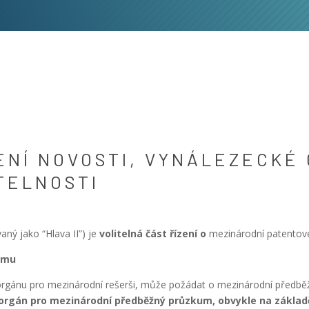
NÍ NOVOSTI, VYNÁLEZECKÉ 
TELNOSTI
ný jako “Hlava II”) je
volitelná část řízení o
mezinárodní patentové
umu
 orgánu pro mezinárodní rešerši, může požádat o mezinárodní předb
 orgán pro mezinárodní předběžný průzkum, obvykle na zákla