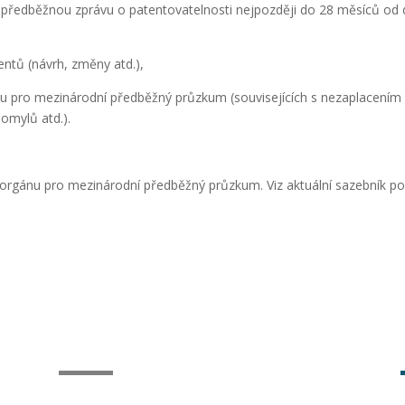
 předběžnou zprávu o patentovatelnosti nejpozději do 28 měsíců od dat
ntů (návrh, změny atd.),
gánu pro mezinárodní předběžný průzkum (souvisejících s nezaplacení
omylů atd.).
it orgánu pro mezinárodní předběžný průzkum. Viz aktuální sazebník po