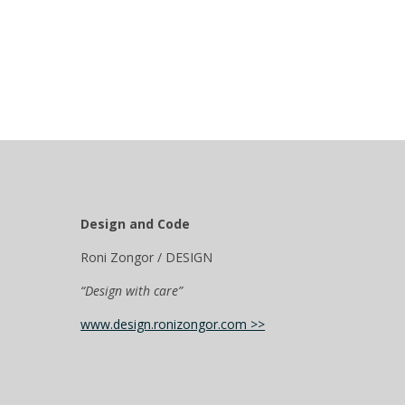
Design and Code
Roni Zongor / DESIGN
“Design with care”
www.design.ronizongor.com >>