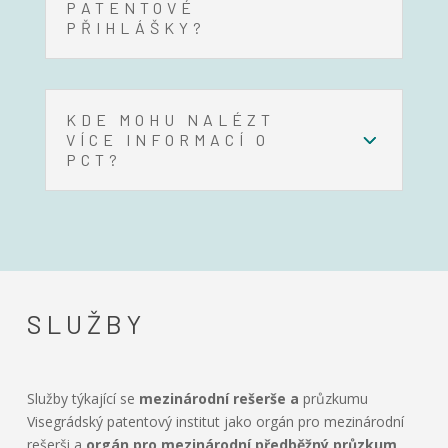
PATENTOVÉ
PŘIHLÁŠKY?
KDE MOHU NALÉZT
VÍCE INFORMACÍ O
PCT?
SLUŽBY
Služby týkající se
mezinárodní rešerše a
průzkumu
Visegrádský patentový institut jako orgán pro mezinárodní
rešerši a
orgán pro mezinárodní předběžný průzkum