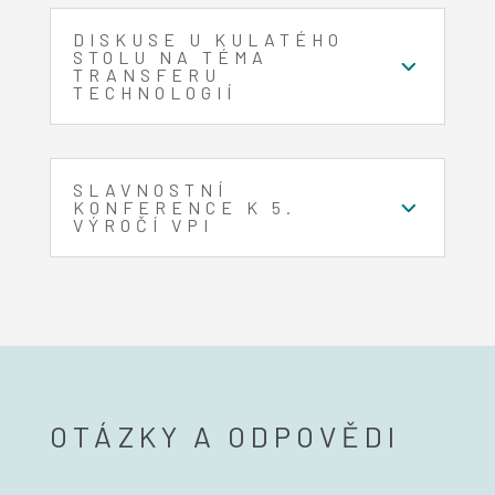
DISKUSE U KULATÉHO
STOLU NA TÉMA
TRANSFERU
TECHNOLOGIÍ
SLAVNOSTNÍ
KONFERENCE K 5.
VÝROČÍ VPI
OTÁZKY A ODPOVĚDI