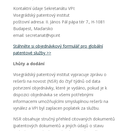
Kontaktní údaje Sekretariátu VPI:
Visegrádský patentový institut
poštovní adresa: II. János Pál pápa tér 7., H-1081
Budapest, Maďarsko
email: secretariat@vpi.int
Stáhněte si objednávkový formulář pro globální
patentové služby >>
Lhůty a dodání
Visegrádský patentový institut vypracuje zprávu o
rešerši na novost (NSR) do čtyř týdnů od data
potvrzení objednávky, které je vydáno, pokud je k
dispozici objednávka se všemi potřebnými
informacemi umožňujícími smysluplnou rešerši na
vynález a VPI byl zaplacen poplatek za službu.
NSR obsahuje stručný přehled citovaných dokumentů
(patentových dokumentů a jiných údajů o stavu