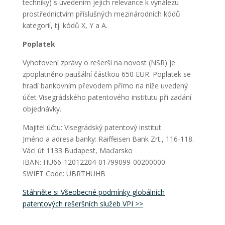
techniky) s uvedením jejich relevance k vynálezu
prostřednictvím příslušných mezinárodních kódů
kategorií, tj. kódů X, Y a A.
Poplatek
Vyhotovení zprávy o rešerši na novost (NSR) je
zpoplatněno paušální částkou 650 EUR. Poplatek se
hradí bankovním převodem přímo na níže uvedený
účet Visegrádského patentového institutu při zadání
objednávky.
Majitel účtu: Visegrádský patentový institut
Jméno a adresa banky: Raiffeisen Bank Zrt., 116-118.
Váci út 1133 Budapest, Maďarsko
IBAN: HU66-12012204-01799099-00200000
SWIFT Code: UBRTHUHB
Stáhněte si Všeobecné podmínky globálních
patentových rešeršních služeb VPI >>